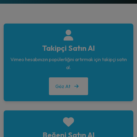
Takipçi Satın Al
Vimeo hesabınızın popülerliğini artırmak için takipçi satın
al.
Göz At
Beğeni Satın Al