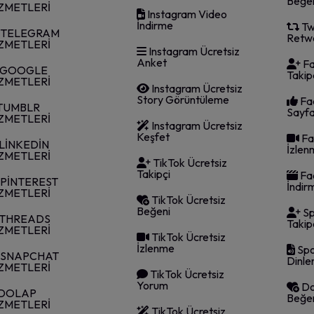
Beğe
ZMETLERİ
Instagram Video
İndirme
Twi
TELEGRAM
Retw
ZMETLERİ
Instagram Ücretsiz
Anket
Fa
GOOGLE
Takip
ZMETLERİ
Instagram Ücretsiz
Story Görüntüleme
Fac
TUMBLR
Sayfa
ZMETLERİ
Instagram Ücretsiz
Keşfet
Fa
LİNKEDİN
İzlen
ZMETLERİ
TikTok Ücretsiz
Takipçi
Fa
PİNTEREST
İndir
ZMETLERİ
TikTok Ücretsiz
Beğeni
Sp
THREADS
Takip
ZMETLERİ
TikTok Ücretsiz
İzlenme
Spo
SNAPCHAT
Dinl
ZMETLERİ
TikTok Ücretsiz
Yorum
Do
DOLAP
Beğe
ZMETLERİ
TikTok Ücretsiz