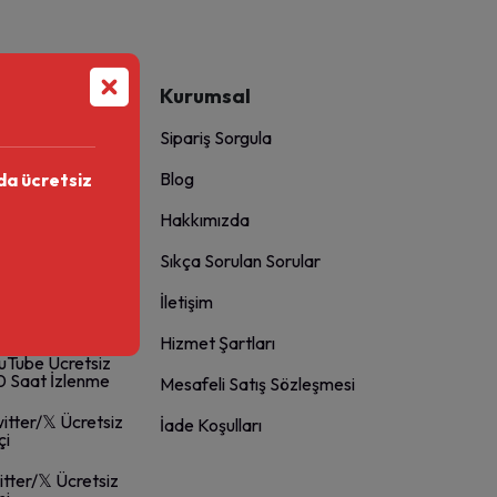
Kurumsal
Sipariş Sorgula
Blog
da ücretsiz
Tube Ücretsiz
ni
Hakkımızda
Tube Ücretsiz
Sıkça Sorulan Sorular
me
İletişim
Tube Ücretsiz
m
Hizmet Şartları
Tube Ücretsiz
 Saat İzlenme
Mesafeli Satış Sözleşmesi
itter/𝕏 Ücretsiz
İade Koşulları
çi
tter/𝕏 Ücretsiz