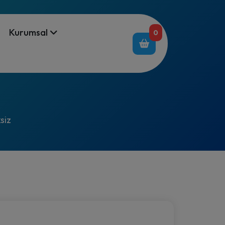
Kurumsal
0
siz