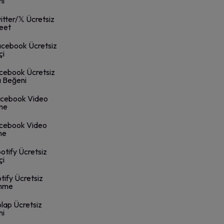
ni
tter/𝕏 Ücretsiz
eet
cebook Ücretsiz
çi
ebook Ücretsiz
 Beğeni
cebook Video
me
cebook Video
me
otify Ücretsiz
çi
tify Ücretsiz
enme
lap Ücretsiz
ni