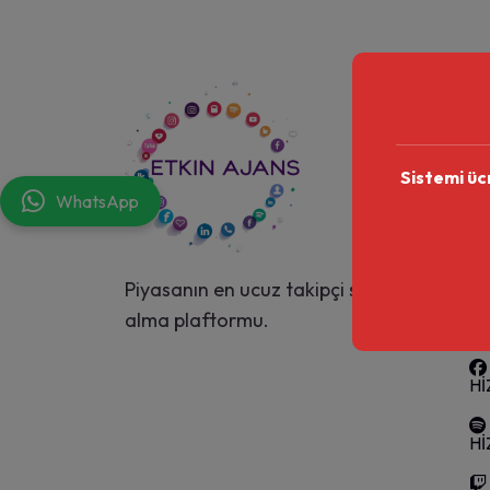
Hi
Hİ
Sistemi üc
WhatsApp
Hİ
Hİ
Piyasanın en ucuz takipçi satın
alma plaftormu.
Hİ
Hİ
Hİ