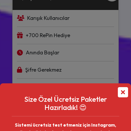
Karışık Kullanıcılar
+700 RePin Hediye
Anında Başlar
Şifre Gerekmez
3D Secure Güvenilir Ödeme
Size Özel Ücretsiz Paketler
7/24 Aktif Destek
Hazırladık! 😍​
875.00₺
1225.00₺
Sistemi ücretsiz test etmeniz için Instagram,