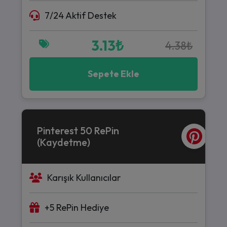
7/24 Aktif Destek
3.13₺
4.38₺
Sepete Ekle
Pinterest 50 RePin
(Kaydetme)
Karışık Kullanıcılar
+5 RePin Hediye