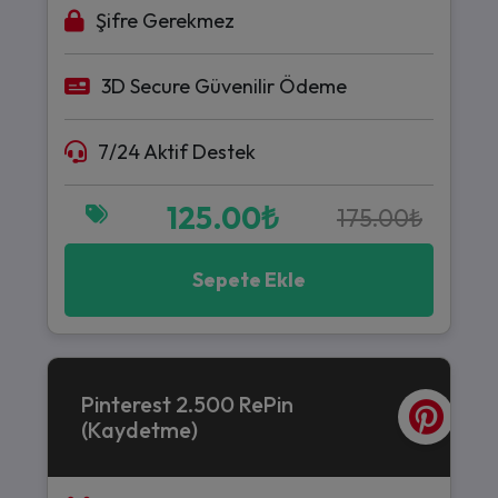
Şifre Gerekmez
3D Secure Güvenilir Ödeme
7/24 Aktif Destek
125.00₺
175.00₺
Sepete Ekle
Pinterest 2.500 RePin
(Kaydetme)