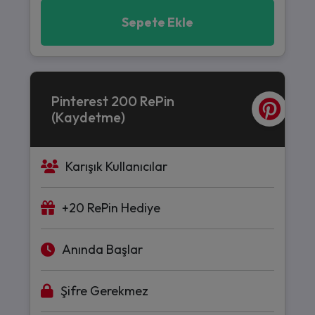
Sepete Ekle
Pinterest 200 RePin
(Kaydetme)
Karışık Kullanıcılar
+20 RePin Hediye
Anında Başlar
Şifre Gerekmez