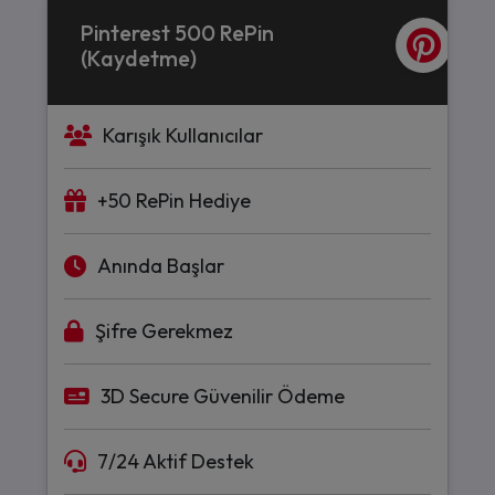
Pinterest 500 RePin
(Kaydetme)
Karışık Kullanıcılar
+50 RePin Hediye
Anında Başlar
Şifre Gerekmez
3D Secure Güvenilir Ödeme
7/24 Aktif Destek