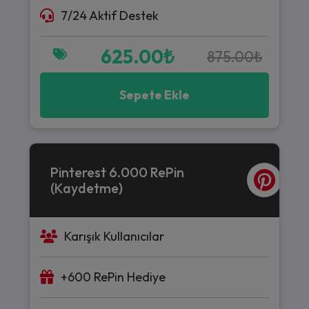
7/24 Aktif Destek
625.00₺
875.00₺
Sepete Ekle
Pinterest 6.000 RePin
(Kaydetme)
Karışık Kullanıcılar
+600 RePin Hediye