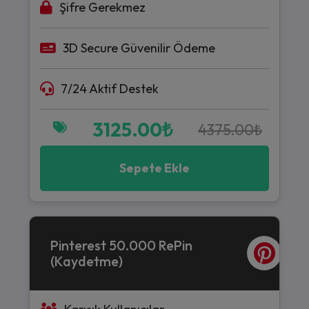
Şifre Gerekmez
3D Secure Güvenilir Ödeme
7/24 Aktif Destek
3125.00₺
4375.00₺
Sepete Ekle
Pinterest 50.000 RePin
(Kaydetme)