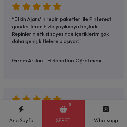
“Etkin Ajans’ın repin paketleri ile Pinterest
gönderilerim hızla yayılmaya başladı.
Repinlerin etkisi sayesinde içeriklerim çok
daha geniş kitlelere ulaşıyor.”
Gizem Arslan - El Sanatları Öğretmeni
0
“Pinterest pinlerime daha fazla görünürlük
kazandırmak için repin paketi aldım ve
Ana Sayfa
SEPET
Whatsapp
sonuç harika! Artık içeriklerim daha fazla