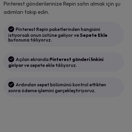
Pinterest gönderilerinize Repin satın almak için şu
adımları takip edin.
Pinterest Repin paketlerinden hangisini
istiyorsak onun üstüne geliyor ve
Sepete Ekle
butonuna tıklıyoruz.
Açılan ekranda
Pinterest gönderi linkini
giriyor
ve sepete ekle tıklıyoruz.
Ardından sepet bölümünü kontrol ettikten
sonra ödeme işlemini gerçekleştiriyoruz.