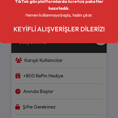
TikTok gibi platformlarda ücretsiz paketler
Sepete Ekle
hazırladık.
Hemen kullanmaya başla, tadını çıkar.
KEYİFLİ ALIŞVERİŞLER DİLERİZ!
Pinterest 8.000 RePin
(Kaydetme)
Karışık Kullanıcılar
+800 RePin Hediye
Anında Başlar
Şifre Gerekmez